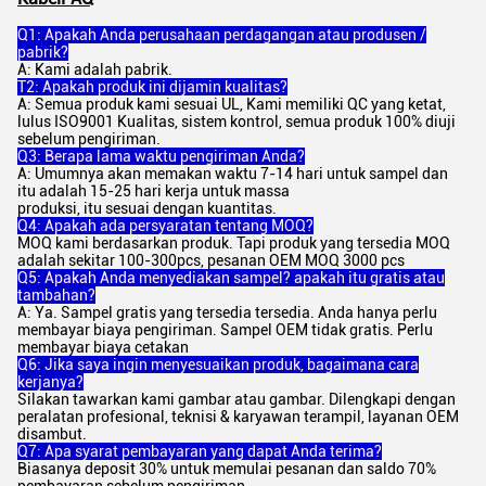
Q1: Apakah Anda perusahaan perdagangan atau produsen /
pabrik?
A: Kami adalah pabrik.
T2: Apakah produk ini dijamin kualitas?
A: Semua produk kami sesuai UL, Kami memiliki QC yang ketat,
lulus ISO9001 Kualitas, sistem kontrol, semua produk 100% diuji
sebelum pengiriman.
Q3: Berapa lama waktu pengiriman Anda?
A: Umumnya akan memakan waktu 7-14 hari untuk sampel dan
itu adalah 15-25 hari kerja untuk massa
produksi, itu sesuai dengan kuantitas.
Q4: Apakah ada persyaratan tentang MOQ?
MOQ kami berdasarkan produk. Tapi produk yang tersedia MOQ
adalah sekitar 100-300pcs, pesanan OEM MOQ 3000 pcs
Q5: Apakah Anda menyediakan sampel? apakah itu gratis atau
tambahan?
A: Ya. Sampel gratis yang tersedia tersedia. Anda hanya perlu
membayar biaya pengiriman. Sampel OEM tidak gratis. Perlu
membayar biaya cetakan
Q6: Jika saya ingin menyesuaikan produk, bagaimana cara
kerjanya?
Silakan tawarkan kami gambar atau gambar. Dilengkapi dengan
peralatan profesional, teknisi & karyawan terampil, layanan OEM
disambut.
Q7: Apa syarat pembayaran yang dapat Anda terima?
Biasanya deposit 30% untuk memulai pesanan dan saldo 70%