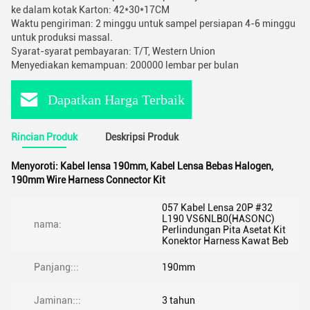
ke dalam kotak Karton: 42*30*17CM
Waktu pengiriman: 2 minggu untuk sampel persiapan 4-6 minggu
untuk produksi massal.
Syarat-syarat pembayaran: T/T, Western Union
Menyediakan kemampuan: 200000 lembar per bulan
Dapatkan Harga Terbaik
Rincian Produk
Deskripsi Produk
Menyoroti:
Kabel lensa 190mm
,
Kabel Lensa Bebas Halogen
,
190mm Wire Harness Connector Kit
057 Kabel Lensa 20P #32
L190 VS6NLB0(HASONC)
nama:
Perlindungan Pita Asetat Kit
Konektor Harness Kawat Beb
Panjang:::
190mm
Jaminan:::
3 tahun