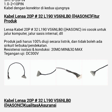
SH1.0-20PIN
1.0-2*10PIN
Kabel dengan konektor di kedua ujungnya
Kabel Lensa 20P # 32 L190 VS6NLB0 ((HASONC)
Fitur
Produk
Lensa Kabel 20P # 32 L190 VS6NLB0 ((HASONC) ini cocok untuk
jalur komputer, jalur sasis internal, dll
Produk jadi harus 100% diuji secara listrik, dan tidak boleh ada
sirkuit terbuka/pendekatan.
Resistensi isolasi & konduksi: 20MΩ MIN&3Ω MAX
Tegangan uji: DC300V
Kabel Lensa 20P # 32 L190 VS6NLB0
((HASONC)
Kualitas
A
Asuransi