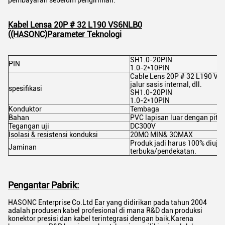
pembayaran sebelum pengiriman.
Kabel Lensa 20P # 32 L190 VS6NLB0
((HASONC)
Parameter Teknologi
SH1.0-20PIN
PIN
1.0-2*10PIN
Cable Lens 20P # 32 L190 VS
jalur sasis internal, dll.
spesifikasi
SH1.0-20PIN
1.0-2*10PIN
Konduktor
Tembaga
Bahan
PVC lapisan luar dengan pita 
Tegangan uji
DC300V
Isolasi & resistensi konduksi
20MΩ MIN& 3ΩMAX
Produk jadi harus 100% diuji se
Jaminan
terbuka/pendekatan.
Pengantar Pabrik:
HASONC Enterprise Co.Ltd Ear yang didirikan pada tahun 2004
adalah produsen kabel profesional di mana R&D dan produksi
konektor presisi dan kabel terintegrasi dengan baik.Karena