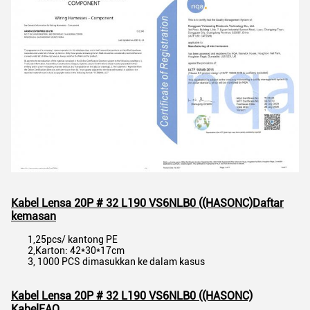
Kabel Lensa 20P # 32 L190 VS6NLB0 ((HASONC)
Daftar
kemasan
1,25pcs/ kantong PE
2,Karton: 42*30*17cm
3, 1000 PCS dimasukkan ke dalam kasus
Kabel Lensa 20P # 32 L190 VS6NLB0 ((HASONC)
Kabel
FAQ